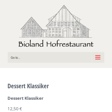
Skip
to
content
Go to...
Dessert Klassiker
Dessert Klassiker
12,50 €