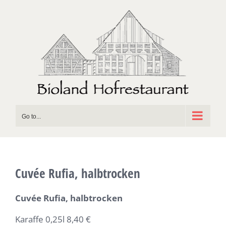
Skip
to
content
Go to...
Cuvée Rufia, halbtrocken
Cuvée Rufia, halbtrocken
Karaffe 0,25l 8,40 €