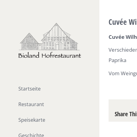
Skip
to
Cuvée Wi
content
Cuvée Wilh
Verschieden
Paprika
Vom Weingut
Startseite
Restaurant
Share Thi
Speisekarte
Geschichte